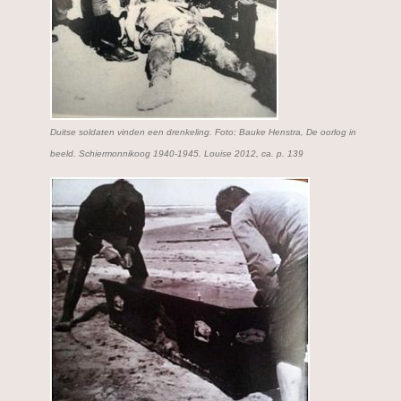
Duitse soldaten vinden een drenkeling. Foto: Bauke Henstra, De oorlog in
beeld. Schiermonnikoog 1940-1945. Louise 2012, ca. p. 139