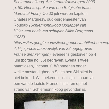
Schiermonnikoog. Amsterdam/Antwerpen 2003,
p. 50. Hier is sprake van een Belgische trailer
Maréchal Foch)
. Op 30 juli werden kapitein
Charles Marquezy, oud-burgemeester van
Roubaix
(Schiermonnikoog Oogappel van
Hitler, een boek van schrijver Wilko Bergmans
(1985).
https://sites.google.com/site/oogappelvanhitler/home/ep
4. Hij spreekt abusievelijk van 28 opgegraven
Franse drenkelingen)
, eveneens gestorven op 4
juni (bordje no. 35) begraven. Evenals twee
naamlozen, 'inconnus'. Wanneer en onder
welke omstandigheden Salch ben Ski stierf is
niet bekend. Wel bekend is, dat zijn lichaam als
een van de laatste Franse militairen op het
strand van Schiermonnikoog gevonden is.