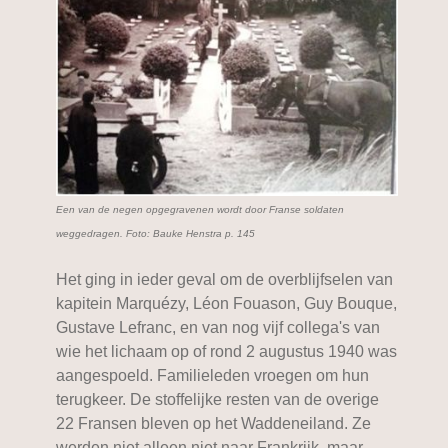
Een van de negen opgegravenen wordt door Franse soldaten
weggedragen. Foto: Bauke Henstra p. 145
Het ging in ieder geval om de overblijfselen van
kapitein Marquézy, Léon Fouason, Guy Bouque,
Gustave Lefranc, en van nog vijf collega's van
wie het lichaam op of rond 2 augustus 1940 was
aangespoeld. Familieleden vroegen om hun
terugkeer. De stoffelijke resten van de overige
22 Fransen bleven op het Waddeneiland. Ze
werden niet alleen niet naar Frankrijk, maar