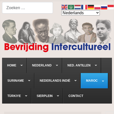
Search
HOME
NEDERLAND
NED. ANTILLEN
SURINAME
NEDERLANDS INDIË
MAROC
TÜRKIYE
SIERPLEIN
CONTACT