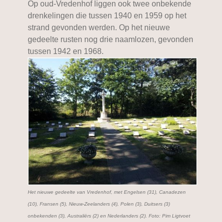
Op oud-Vredenhof liggen ook twee onbekende
drenkelingen die tussen 1940 en 1959 op het
strand gevonden werden. Op het nieuwe
gedeelte rusten nog drie naamlozen, gevonden
tussen 1942 en 1968.
Het nieuwe gedeelte van Vredenhof, met Engelsen (31), Canadezen
(10), Fransen (5), Nieuw-Zeelanders (4), Polen (3), Duitsers (3)
onbekenden (3), Australiërs (2) en Nederlanders (2). Foto: Pim Ligtvoet