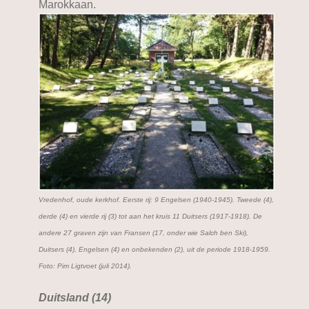
Marokkaan.
Vredenhof, oude kerkhof. Eerste rij: 9 Engelsen (1940-1945). Tweede (4),
derde (4) en vierde rij (3) tot aan het kruis 11 Duitsers (1917-1918). De
andere 27 graven zijn van Fransen (17, onder wie Salch ben Ski),
Duitsers (4), Engelsen (4) en onbekenden (2), uit de periode 1918-1959.
Foto: Pim Ligtvoet (juli 2014).
Duitsland (14)