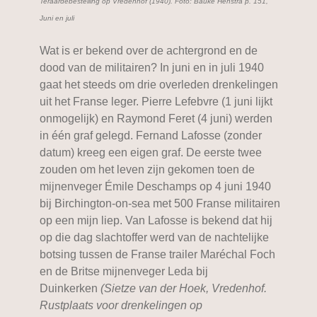
Teraardebestelling op Vredenhof (1940). Foto: Bauke Henstra p. 151,
Juni en juli
Wat is er bekend over de achtergrond en de
dood van de militairen? In juni en in juli 1940
gaat het steeds om drie overleden drenkelingen
uit het Franse leger. Pierre Lefebvre (1 juni lijkt
onmogelijk) en Raymond Feret (4 juni) werden
in één graf gelegd. Fernand Lafosse (zonder
datum) kreeg een eigen graf. De eerste twee
zouden om het leven zijn gekomen toen de
mijnenveger Émile Deschamps op 4 juni 1940
bij Birchington-on-sea met 500 Franse militairen
op een mijn liep. Van Lafosse is bekend dat hij
op die dag slachtoffer werd van de nachtelijke
botsing tussen de Franse trailer Maréchal Foch
en de Britse mijnenveger Leda bij
Duinkerken
(Sietze van der Hoek, Vredenhof.
Rustplaats voor drenkelingen op