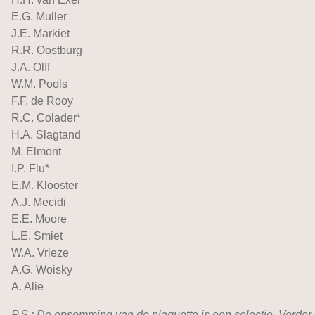
E.G. Muller
J.E. Markiet
R.R. Oostburg
J.A. Olff
W.M. Pools
F.F. de Rooy
R.C. Colader*
H.A. Slagtand
M. Elmont
I.P. Flu*
E.M. Klooster
A.J. Mecidi
E.E. Moore
L.E. Smiet
W.A. Vrieze
A.G. Woisky
A. Alie
P.S.: De opsomming van de plaquette is een selectie. Verder