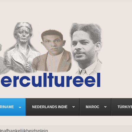
RINAME
NEDERLANDS INDIË
MAROC
TÜRKIY
Onafhankelijkheidsplein