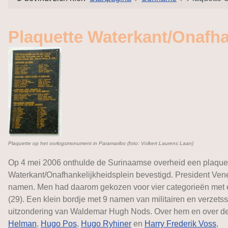
Plaquette Waterkant/Onafha
Plaquette op het oorlogsmonument in Paramaribo (foto: Volkert Laurens Laan)
Op 4 mei 2006 onthulde de Surinaamse overheid een plaque
Waterkant/Onafhankelijkheidsplein bevestigd. President Ve
namen. Men had daarom gekozen voor vier categorieën met een
(29). Een klein bordje met 9 namen van militairen en verzetss
uitzondering van Waldemar Hugh Nods. Over hem en over de a
Helman
,
Hugo Pos
,
Hugo Ryhiner
en
Harry Frederik Voss
,