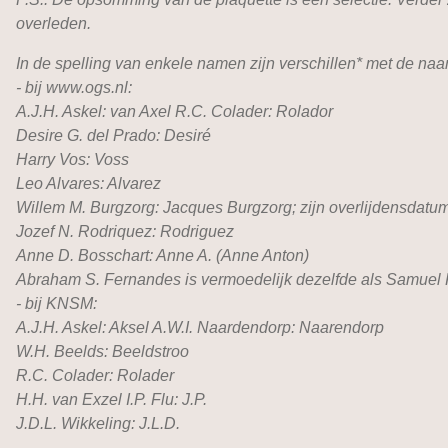
overleden.
In de spelling van enkele namen zijn verschillen* met de 
- bij www.ogs.nl:
A.J.H. Askel: van Axel R.C. Colader: Rolador
Desire G. del Prado: Desiré
Harry Vos: Voss
Leo Alvares: Alvarez
Willem M. Burgzorg: Jacques Burgzorg; zijn overlijdensdatum
Jozef N. Rodriquez: Rodriguez
Anne D. Bosschart: Anne A. (Anne Anton)
Abraham S. Fernandes is vermoedelijk dezelfde als Samuel
- bij KNSM:
A.J.H. Askel: Aksel A.W.I. Naardendorp: Naarendorp
W.H. Beelds: Beeldstroo
R.C. Colader: Rolader
H.H. van Exzel I.P. Flu: J.P.
J.D.L. Wikkeling: J.L.D.