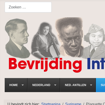
Search
HOME
NEDERLAND
NED. ANTILLEN
SU
U bevindt zich hier:
Startpagina
Suriname
Plaquette 