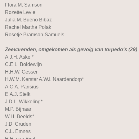
Flora M. Samson
Rozette Levie
Julia M. Bueno Bibaz
Rachel Martha Polak
Rosetje Bramson-Samuels
Zeevarenden, omgekomen als gevolg van torpedo's (29)
A.J.H. Askel*
C.E.L. Boldewijn
H.H.W. Gesser
H.W.M. Kerster A.W.I. Naardendorp*
A.C.A. Parisius
E.A.J. Stelk
J.D.L. Wikkeling*
M.P. Bijnaar
W.H. Beelds*
J.D. Cruden
C.L. Emnes
H.H. van Exel