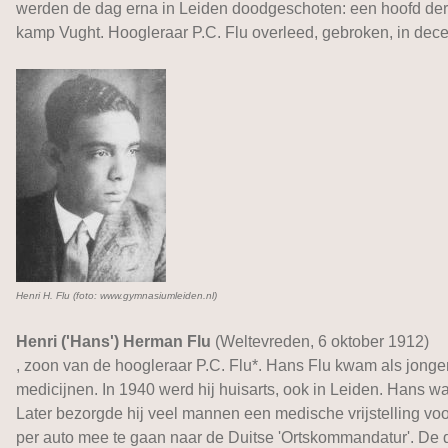
werden de dag erna in Leiden doodgeschoten: een hoofd der s
kamp Vught. Hoogleraar P.C. Flu overleed, gebroken, in dec
Henri H. Flu (foto: www.gymnasiumleiden.nl)
Henri ('Hans') Herman Flu
(Weltevreden, 6 oktober 1912)
, zoon van de hoogleraar P.C. Flu*. Hans Flu kwam als jonge
medicijnen. In 1940 werd hij huisarts, ook in Leiden. Hans was
Later bezorgde hij veel mannen een medische vrijstelling vo
per auto mee te gaan naar de Duitse 'Ortskommandatur'. De dag