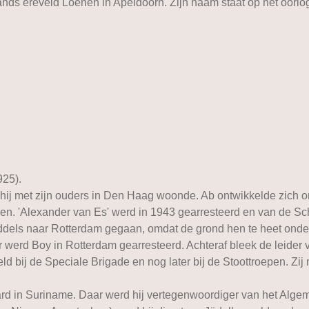
nds ereveld Loenen in Apeldoorn. Zijn naam staat op het oorlog
925).
hij met zijn ouders in Den Haag woonde. Ab ontwikkelde zich ond
amen. 'Alexander van Es' werd in 1943 gearresteerd en van de 
ddels naar Rotterdam gegaan, omdat de grond hen te heet onde
erd Boy in Rotterdam gearresteerd. Achteraf bleek de leider 
ld bij de Speciale Brigade en nog later bij de Stoottroepen. Zi
hard in Suriname. Daar werd hij vertegenwoordiger van het Alg