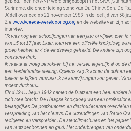
gebied. Toen het ANP werd omgedoopt in het SNA (Surinaams N
Suriname, die onder leiding stond van Dr. Chin A Sen. De R
Jüdell overleed op 21 november 1983 in de leeftijd van 58 jaa
Zie
www.tweede-wereldoorlog.org
en de website van zijn ach
interview:
"Ik was nog een schooljongen van een jaar of vijftien toen ik 
van 15 tot 17 jaar. Later, toen we een officiële knokploeg w
groep hebben er 4 de eindstreep gehaald. De andere zijn op
constante druk.
Ik raakte al vroeg betrokken bij het verzet, eigenlijk al op de
een Nederlandse stelling. Opeens zag ik achter de duinen ee
balkon te kijken vanwaar ik ze aanwijzingen zou geven. Vana
moest vluchten...
Eind 1941, begin 1942 namen de Duitsers een heel andere h
zich mee bracht. De Haagse knokploeg was een professione
belangrijker. De postkantoren en distributiecentra overvielen w
verspreiding van het nieuws. De uitzendingen van Radio Oran
redigeren en verspreiden. De stencilmachines en het papier h
van rantsoenbonnen en geld. Het onderbrengen van onderduik