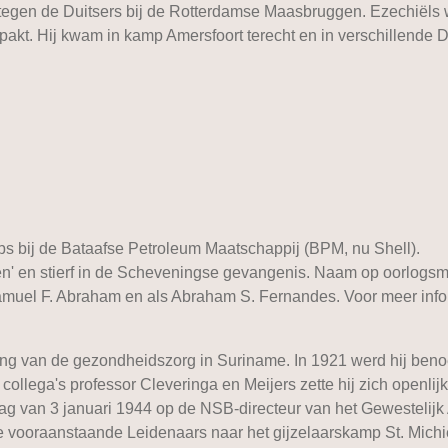
egen de Duitsers bij de Rotterdamse Maasbruggen. Ezechiëls we
epakt. Hij kwam in kamp Amersfoort terecht en in verschillende
bbs bij de Bataafse Petroleum Maatschappij (BPM, nu Shell).
uzen' en stierf in de Scheveningse gevangenis. Naam op oorlog
amuel F. Abraham en als Abraham S. Fernandes. Voor meer info
ng van de gezondheidszorg in Suriname. In 1921 werd hij benoe
llega's professor Cleveringa en Meijers zette hij zich openlijk
slag van 3 januari 1944 op de NSB-directeur van het Gewestelij
e vooraanstaande Leidenaars naar het gijzelaarskamp St. Michi