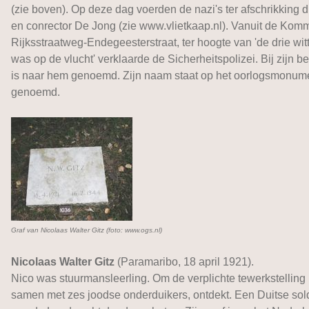
(zie boven). Op deze dag voerden de nazi's ter afschrikking 
en conrector De Jong (zie www.vlietkaap.nl). Vanuit de Kom
Rijksstraatweg-Endegeesterstraat, ter hoogte van 'de drie witt
was op de vlucht' verklaarde de Sicherheitspolizei. Bij zijn
is naar hem genoemd. Zijn naam staat op het oorlogsmonument
genoemd.
Graf van Nicolaas Walter Gitz (foto: www.ogs.nl)
Nicolaas Walter Gitz
(Paramaribo, 18 april 1921).
Nico was stuurmansleerling. Om de verplichte tewerkstelling i
samen met zes joodse onderduikers, ontdekt. Een Duitse sold