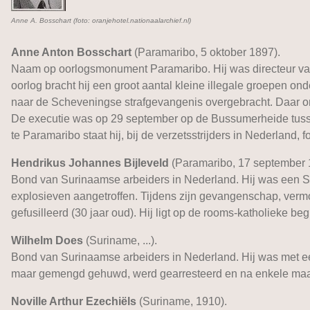
Anne A. Bosschart (foto: oranjehotel.nationaalarchief.nl)
Anne Anton Bosschart
(Paramaribo, 5 oktober 1897).
Naam op oorlogsmonument Paramaribo. Hij was directeur van
oorlog bracht hij een groot aantal kleine illegale groepen on
naar de Scheveningse strafgevangenis overgebracht. Daar ond
De executie was op 29 september op de Bussumerheide tusse
te Paramaribo staat hij, bij de verzetsstrijders in Nederland, 
Hendrikus Johannes Bijleveld
(Paramaribo, 17 september 
Bond van Surinaamse arbeiders in Nederland. Hij was een S
explosieven aangetroffen. Tijdens zijn gevangenschap, vermoe
gefusilleerd (30 jaar oud). Hij ligt op de rooms-katholieke be
Wilhelm Does
(Suriname, ...).
Bond van Surinaamse arbeiders in Nederland. Hij was met 
maar gemengd gehuwd, werd gearresteerd en na enkele maan
Noville Arthur Ezechiëls
(Suriname, 1910).