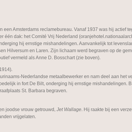
 een Amsterdams reclamebureau. Vanaf 1937 was hij actief te
der één dak: het Comité Vrij Nederland (oranjehotel.nationaalar
erging hij ernstige mishandelingen. Aanvankelijk tot levenslan
n Hilversum en Laren. Zijn lichaam werd begraven op de gemee
foutief vermeld als Anne D. Bosschart (zie boven).
1914).
urinaams-Nederlandse metaalbewerker en nam deel aan het verz
delijk in fort De Bilt, onderging hij ernstige mishandelingen. 
graafplaats St. Barbara begraven.
een joodse vrouw getrouwd,
Jet Wallage
. Hij raakte bij een verz
den vrijgelaten.