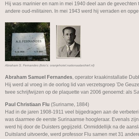
Hij was marinier en nam in mei 1940 deel aan de gevechten t
andere oud-militairen. In mei 1943 werd hij verraden en opg
Abraham S. Fernandes (foto's: oranjehotel.nationaalarchief.nl)
Abraham Samuel Fernandes
, operator kraakinstallatie Du
Hij werd al vroeg in de oorlog lid van verzetsgroep 'De Ge
twee schrijfwijzen op de plaquette van 2006 genoemd: als S
Paul Christiaan Flu
(Suriname, 1884)
Had in de jaren 1908-1911 veel bijgedragen aan de verbeteri
was daarmee de eerste Surinaamse hoogleraar. Evenals zijn co
werd hij door de Duisters gegijzeld. Onmiddellijk na de aan
Duitsland uitvoerde, werd professor Flu samen met 31 ander