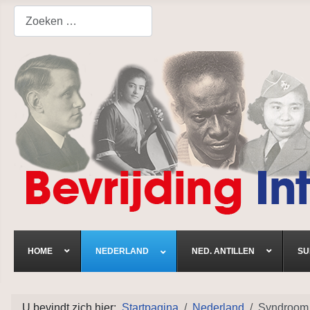
Search
HOME
NEDERLAND
NED. ANTILLEN
SU
U bevindt zich hier:
Startpagina
Nederland
Syndroom '