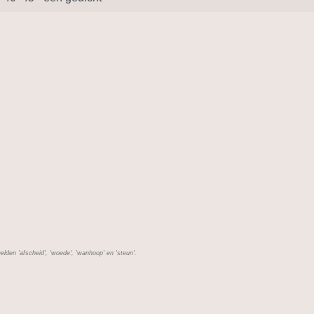
lden 'afscheid', 'woede', 'wanhoop' en 'steun'.