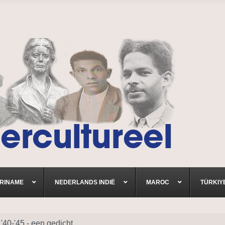
RINAME
NEDERLANDS INDIË
MAROC
TÜRKIY
40-'45 - een gedicht