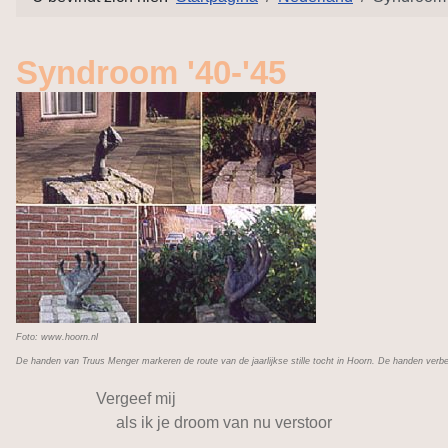
Syndroom '40-'45
Foto: www.hoorn.nl
De handen van Truus Menger markeren de route van de jaarlijkse stille tocht in Hoorn. De handen verbee
Vergeef mij
als ik je droom van nu verstoor