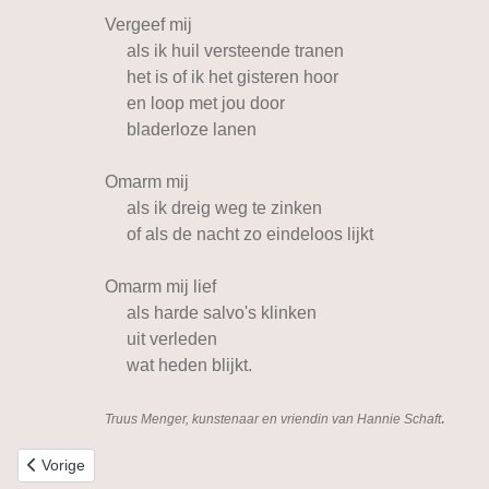
Vergeef mij
als ik huil versteende tranen
het is of ik het gisteren hoor
en loop met jou door
bladerloze lanen
Omarm mij
als ik dreig weg te zinken
of als de nacht zo eindeloos lijkt
Omarm mij lief
als harde salvo's klinken
uit verleden
wat heden blijkt.
.
Truus Menger, kunstenaar en vriendin van Hannie Schaft
Vorig artikel: 10 december 2005 - gedicht
Vorige