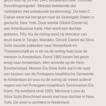
gezin was op 16 mei 1941 verdwenen naar 'Centraal
Bevolkingsregister'. Meestal betekende dat
'vertrokken met onbekende bestemming'. De heer C.
Dahan weet dat het gezin naar de Verenigde Staten is
gevlucht, New York. Daar werkte Désiré Daniel bij
een Amerikaanse bank. Hier werd een dochter
geboren, Tilly. Na de oorlog werd hij directeur van
deze bank in Tanger, Marokko. Désiré Daniel da Silva
Solis stuurde pakketten naar Westerbork en
Theresienstadt en in en na de oorlog hulp naar de
mensen in Amsterdam. Rond 1960 kwam het gezin
terug naar Amsterdam. Men woonde op de Henr.
Bosmanstraat. Meneer Da Silva Solis zat in de raad
van bestuur van de Portugees-Israëlitische Gemeente
te Amsterdam en was na de oorlog de meest actieve
regent van het Portugees-Israelitisch Seminiarium Ets
Haim. Hij overleed rond 1995. Mevrouw Luna da
Silva Solis-Benchimol woont met haar dochter in New
York. De zoon is architect in Nederland