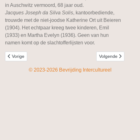
in Auschwitz vermoord, 68 jaar oud.
Jacques Joseph da Silva Solis
, kantoorbediende,
trouwde met de niet-joodse Katherine Ort uit Beieren
(1904). Het echtpaar kreeg twee kinderen, Emil
(1933) en Martha Evelyn (1936). Geen van hun
namen komt op de slachtofferlijsten voor.
Vorig artikel: Marokkaanse soldaten in Zeeland
Volgende artikel: Fi
Vorige
Volgende
© 2023-2026 Bevrijding Intercultureel