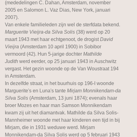
(mededelingen C. Dahan, Amsterdam, november
2005 en Salomon L. Vaz Dias, New York, januari
2007).
Van enkele familieleden zijn wel de sterfdata bekend.
Marguerite Vieijra-da Silva Solis
(38) werd op 20
maart 1943 met haar echtgenoot, de drogist
David
Vieijra
(Amsterdam 10 april 1900) in Sobibor
vermoord (42). Hun 5-jarige dochter
Mathilde
Judith
werd eerder, op 25 januari 1943 in Auschwitz
vergast. Het gezin woonde op de Van Woustraat 194
in Amsterdam.
In dezelfde straat, in het buurhuis op 196-I woonde
Marguerite's en Luna's tante
Mirjam Monnikendam-da
Silva Solis
(Amsterdam, 13 juni 1874); evenals haar
broer Mozes en haar man Samson Monnikendam
kwam zij uit het diamantvak. Mathilde da Silva Solis-
Mannheimer woonde met haar kinderen een tijd in bij
Mirjam, die in 1931 weduwe werd. Mirjam
Monnikendam-da Silva Solis werd op 5 februari 1943