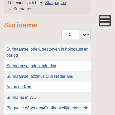
U bevindt zich hier:
Startpagina
Suriname
Suriname
Toon #
Titel
Surinaamse joden, gestorven in holocaust en
oorlog
Surinaamse joden, inleiding
Surinaamse jazzmusici in Nederland
Anton de Kom
Suriname in WO II
Plaquette Waterkant/Onafhankelijkheidsplein