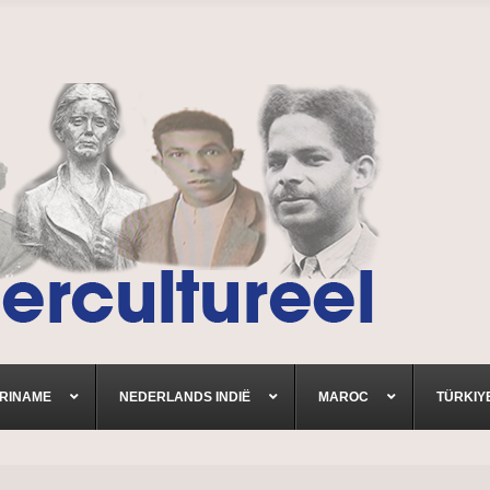
RINAME
NEDERLANDS INDIË
MAROC
TÜRKIY