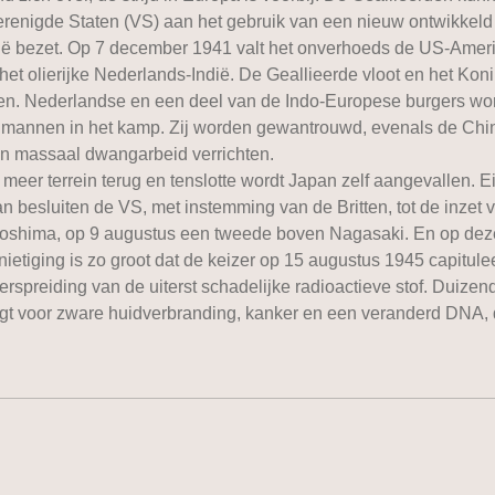
e Verenigde Staten (VS) aan het gebruik van een nieuw ontwikkel
ië bezet. Op 7 december 1941 valt het onverhoeds de US-Ameri
t het olierijke Nederlands-Indië. De Geallieerde vloot en het Kon
anden. Nederlandse en een deel van de Indo-Europese burgers wo
 mannen in het kamp. Zij worden gewantrouwd, evenals de Chin
n massaal dwangarbeid verrichten.
meer terrein terug en tenslotte wordt Japan zelf aangevallen. 
n besluiten de VS, met instemming van de Britten, tot de inzet
oshima, op 9 augustus een tweede boven Nagasaki. En op deze
ietiging is zo groot dat de keizer op 15 augustus 1945 capitulee
eiding van de uiterst schadelijke radioactieve stof. Duizende
gt voor zware huidverbranding, kanker en een veranderd DNA, d