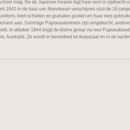
chool mag. Na de Japanse invasie legt haar oom in opdracht va
il 1942 in de baai van Manokwari verschijnen sluit de 16-jarig
uniform, leert schieten en granaten gooien en haar mes gebruik
anners aan. Sommige Papoeastammen zijn omgekocht, anderen st
oofd. In oktober 1944 krijgt de kleine groep via een Papoeabood
, Australië. Ze wordt er bevorderd tot korporaal en in de kantin