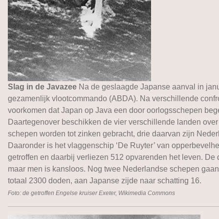
Slag in de Javazee
Na de geslaagde Japanse aanval in janu
gezamenlijk vlootcommando (ABDA). Na verschillende confron
voorkomen dat Japan op Java een door oorlogsschepen begel
Daartegenover beschikken de vier verschillende landen over
schepen worden tot zinken gebracht, drie daarvan zijn Neder
Daaronder is het vlaggenschip ‘De Ruyter’ van opperbevelh
getroffen en daarbij verliezen 512 opvarenden het leven. De 
maar men is kansloos. Nog twee Nederlandse schepen gaan v
totaal 2300 doden, aan Japanse zijde naar schatting 16.
Foto: de getroffen Engelse kruiser Exeter, Wikimedia Commons