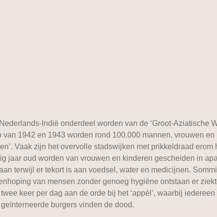
derlands-Indië onderdeel worden van de ‘Groot-Aziatische Wel
loop van 1942 en 1943 worden rond 100.000 mannen, vrouwen en 
’. Vaak zijn het overvolle stadswijken met prikkeldraad ero
stig jaar oud worden van vrouwen en kinderen gescheiden in a
an terwijl er tekort is aan voedsel, water en medicijnen. Som
eenhoping van mensen zonder genoeg hygiëne ontstaan er ziekte
k twee keer per dag aan de orde bij het ‘appèl’, waarbij iedere
0 geïnterneerde burgers vinden de dood.