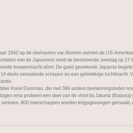
ari 1942 op de oliehavens van Borneo vormen de US-Amerikanen
taties met de Japanners vindt de beslissende zeeslag op 27 fe
eide troepenmacht afzet. De goed geoefende Japanse begeleid
 14 deels verouderde schepen en een gebrekkige luchtmacht. Vo
lands.
ebber Karel Doorman, die met 366 andere bemanningsleden sneu
dagen erna probeert een deel van de vloot bij Jakarta (Batavia
erloren. 800 manschappen worden krijgsgevangen gemaakt. Aan 