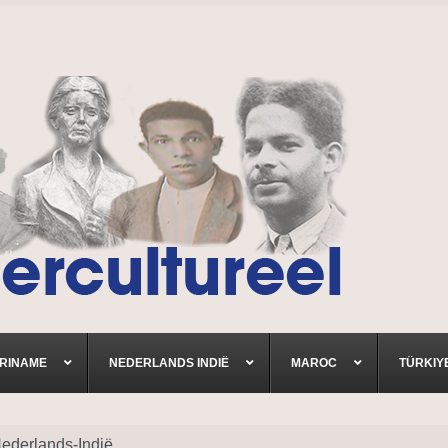
RINAME
NEDERLANDS INDIË
MAROC
TÜRKIY
ederlands-Indië