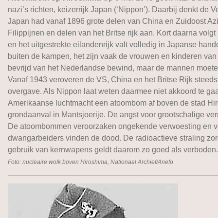
nazi’s richten, keizerrijk Japan (‘Nippon’). Daarbij denkt d
Japan had vanaf 1896 grote delen van China en Zuidoost Az
Filippijnen en delen van het Britse rijk aan. Kort daarna volg
en het uitgestrekte eilandenrijk valt volledig in Japanse h
buiten de kampen, het zijn vaak de vrouwen en kinderen van
bevrijd van het Nederlandse bewind, maar de mannen moete
Vanaf 1943 veroveren de VS, China en het Britse Rijk steeds 
overgave. Als Nippon laat weten daarmee niet akkoord te gaa
Amerikaanse luchtmacht een atoombom af boven de stad Hir
grondaanval in Mantsjoerije. De angst voor grootschalige vern
De atoombommen veroorzaken ongekende verwoesting en verspr
dwangarbeiders vinden de dood. De radioactieve straling zor
gebruik van kernwapens geldt daarom zo goed als verboden.
Foto: nucleaire wolk boven Hiroshima, Nationaal Archief/Anefo