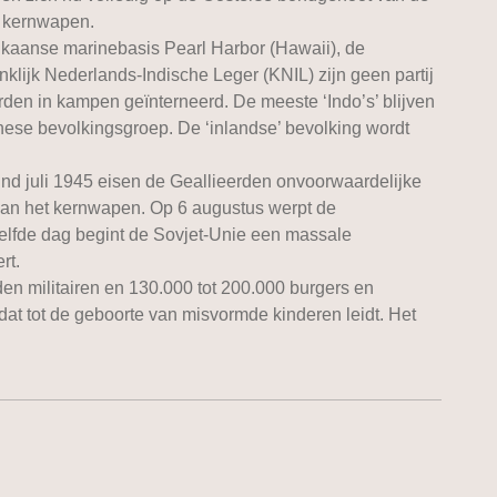
d kernwapen.
kaanse marinebasis Pearl Harbor (Hawaii), de
inklijk Nederlands-Indische Leger (KNIL) zijn geen partij
rden in kampen geïnterneerd. De meeste ‘Indo’s’ blijven
ese bevolkingsgroep. De ‘inlandse’ bevolking wordt
Eind juli 1945 eisen de Geallieerden onvoorwaardelijke
 van het kernwapen. Op 6 augustus werpt de
lfde dag begint de Sovjet-Unie een massale
rt.
n militairen en 130.000 tot 200.000 burgers en
at tot de geboorte van misvormde kinderen leidt. Het