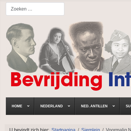
Search
HOME
NEDERLAND
NED. ANTILLEN
SU
U bevindt zich hier:
Startpagina
Sierplein
Voormalig N