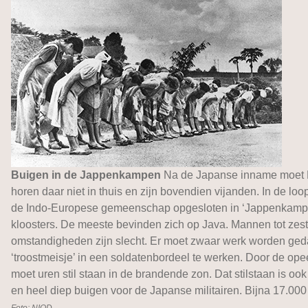
Buigen in de Jappenkampen
Na de Japanse inname moet Ne
horen daar niet in thuis en zijn bovendien vijanden. In de 
de Indo-Europese gemeenschap opgesloten in ‘Jappenkampen
kloosters. De meeste bevinden zich op Java. Mannen tot ze
omstandigheden zijn slecht. Er moet zwaar werk worden geda
‘troostmeisje’ in een soldatenbordeel te werken. Door de op
moet uren stil staan in de brandende zon. Dat stilstaan is oo
en heel diep buigen voor de Japanse militairen. Bijna 17.00