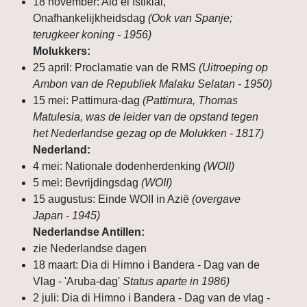
18 november: Aid el Istiklal,
Onafhankelijkheidsdag
(Ook van Spanje;
terugkeer koning - 1956)
Molukkers:
25 april: Proclamatie van de RMS
(Uitroeping op
Ambon van de Republiek Malaku Selatan - 1950)
15 mei: Pattimura-dag
(Pattimura, Thomas
Matulesia, was de leider van de opstand tegen
het Nederlandse gezag op de Molukken - 1817)
Nederland:
4 mei: Nationale dodenherdenking
(WOII)
5 mei: Bevrijdingsdag
(WOII)
15 augustus: Einde WOII in Azië
(overgave
Japan - 1945)
Nederlandse Antillen:
zie Nederlandse dagen
18 maart: Dia di Himno i Bandera - Dag van de
Vlag - 'Aruba-dag'
Status aparte in 1986)
2 juli: Dia di Himno i Bandera - Dag van de vlag -