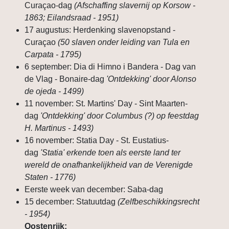
Curaçao-dag
(Afschaffing slavernij op Korsow -
1863; Eilandsraad - 1951)
17 augustus: Herdenking slavenopstand -
Curaçao
(50 slaven onder leiding van Tula en
Carpata - 1795)
6 september: Dia di Himno i Bandera - Dag van
de Vlag - Bonaire-dag
'Ontdekking' door Alonso
de ojeda - 1499)
11 november: St. Martins' Day - Sint Maarten-
dag
'Ontdekking' door Columbus (?) op feestdag
H. Martinus - 1493)
16 november: Statia Day - St. Eustatius-
dag
'Statia' erkende toen als eerste land ter
wereld de onafhankelijkheid van de Verenigde
Staten - 1776)
Eerste week van december: Saba-dag
15 december: Statuutdag
(Zelfbeschikkingsrecht
- 1954)
Oostenrijk: