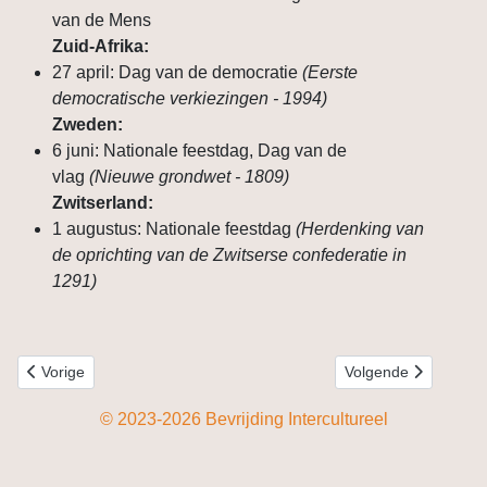
van de Mens
Zuid-Afrika:
27 april: Dag van de democratie
(Eerste
democratische verkiezingen - 1994)
Zweden:
6 juni: Nationale feestdag, Dag van de
vlag
(Nieuwe grondwet - 1809)
Zwitserland:
1 augustus: Nationale feestdag
(Herdenking van
de oprichting van de Zwitserse confederatie in
1291)
Vorig artikel: Herdenkingsdata Noord-Holland
Volgende artikel: Ha
Vorige
Volgende
© 2023-2026 Bevrijding Intercultureel