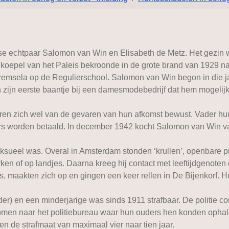
 echtpaar Salomon van Win en Elisabeth de Metz. Het gezin woon
e koepel van het Paleis bekroonde in de grote brand van 1929 n
msela op de Regulierschool. Salomon van Win begon in die jar
 zijn eerste baantje bij een damesmodebedrijf dat hem mogelij
aren zich wel van de gevaren van hun afkomst bewust. Vader h
rs worden betaald. In december 1942 kocht Salomon van Win va
seksueel was. Overal in Amsterdam stonden ‘krullen’, openbare 
en of op landjes. Daarna kreeg hij contact met leeftijdgenoten
es, maakten zich op en gingen een keer rellen in De Bijenkorf
) en een minderjarige was sinds 1911 strafbaar. De politie cont
en naar het politiebureau waar hun ouders hen konden ophale
 de strafmaat van maximaal vier naar tien jaar.