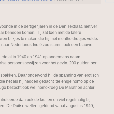
de in de dertiger jaren in de Den Textraat, niet ver
aar beneden komen. Hij zat toen met de latere
en blikjes te maken die hij met mentholdropjes vulde.
k naar Nederlands-Indië zou sturen, ook een blauwe
uurde al in 1940 en 1941 op andermans naam
lse persoonsbewijzen voor het gezin, 200 gulden per
pisbakken. Daar ondervond hij de spanning van erotisch
 die net als hij hadden gedacht ‘de enige homo op de
. Hugo bezocht ook wel homokroeg De Marathon achter
roleerde dan ook de krullen en viel regelmatig bij
n. De Duitse wetten, geldend vanaf augustus 1940,