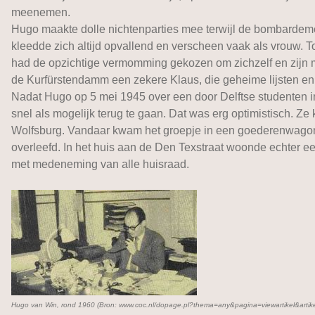
meenemen.
Hugo maakte dolle nichtenparties mee terwijl de bombardeme
kleedde zich altijd opvallend en verscheen vaak als vrouw. To
had de opzichtige vermomming gekozen om zichzelf en zijn mo
de Kurfürstendamm een zekere Klaus, die geheime lijsten en
Nadat Hugo op 5 mei 1945 over een door Delftse studenten in 
snel als mogelijk terug te gaan. Dat was erg optimistisch.
Wolfsburg. Vandaar kwam het groepje in een goederenwagon 
overleefd. In het huis aan de Den Texstraat woonde echter
met medeneming van alle huisraad.
Hugo van Win, rond 1960 (Bron: www.coc.nl/dopage.pl?thema=any&pagina=viewartikel&artik