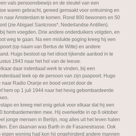
 een vals persoonsbewijs en de sleutel van een
r toe waren gebracht, gereed gemaakt voor ontruiming en
trein naar Amsterdam te komen. Rond 800 bewoners en 50
d (zie Abigael Santcroos*, Nederlandse Antillen).
er bij hem voegden. Drie andere onderduikers volgden, en
oot weg te gaan. Na een mislukte poging kreeg hij een
poort (op naam van Bertus de Witte) en andere
d. Hugo besloot op het idioot lijkende aanbod in te
ustus 1943 naar het hol van de leeuw.
lkaar daar inderdaad werk te vinden, bij een
 inderdaad leek op de persoon van zijn paspoort. Hugo
e naar Radio Oranje en bood verzet door de
hef hem op 1 juli 1944 naar het hevig gebombardeerde
ken.
tapo en kreeg met enig geluk voor elkaar dat hij een
00 bombardementen mee. Hij overleefde in op 6 oktober
eel jonge mensen in Berlijn, nog alles uit het leven halen
iden. Een daarvan was Barth in de Fasanestrasse. Ook
 een eigen woning had kon hij ongehinderd andere mannen