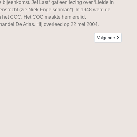
ijeenkomst. Jef Last* gaf een lezing over ‘Liefde in
ensrecht (zie Niek Engelschman*). In 1948 werd de
n het COC. Het COC maakte hem erelid.
handel De Atlas. Hij overleed op 22 mei 2004.
Volgende artikel: Br
Volgende