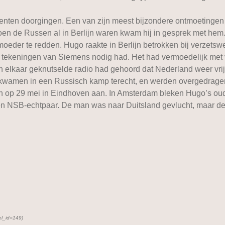
nten doorgingen. Een van zijn meest bijzondere ontmoetingen w
en de Russen al in Berlijn waren kwam hij in gesprek met hem. K
eder te redden. Hugo raakte in Berlijn betrokken bij verzetswe
 tekeningen van Siemens nodig had. Het had vermoedelijk met 
elkaar geknutselde radio had gehoord dat Nederland weer vrij w
 Ze kwamen in een Russisch kamp terecht, en werden overgedra
op 29 mei in Eindhoven aan. In Amsterdam bleken Hugo’s oude
 een NSB-echtpaar. De man was naar Duitsland gevlucht, maar 
el_id=149)