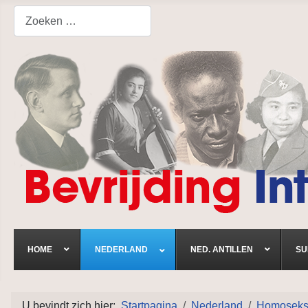
Search
HOME
NEDERLAND
NED. ANTILLEN
SU
U bevindt zich hier:
Startpagina
Nederland
Homoseksue