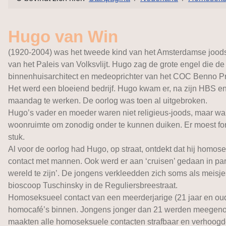
Hugo van Win
(1920-2004) was het tweede kind van het Amsterdamse joodse
van het Paleis van Volksvlijt. Hugo zag de grote engel die d
binnenhuisarchitect en medeoprichter van het COC Benno Pre
Het werd een bloeiend bedrijf. Hugo kwam er, na zijn HBS en
maandag te werken. De oorlog was toen al uitgebroken.
Hugo’s vader en moeder waren niet religieus-joods, maar w
woonruimte om zonodig onder te kunnen duiken. Er moest fo
stuk.
Al voor de oorlog had Hugo, op straat, ontdekt dat hij homo
contact met mannen. Ook werd er aan ‘cruisen’ gedaan in park
wereld te zijn’. De jongens verkleedden zich soms als meisj
bioscoop Tuschinsky in de Reguliersbreestraat.
Homoseksueel contact van een meerderjarige (21 jaar en ouder
homocafé’s binnen. Jongens jonger dan 21 werden meegenom
maakten alle homoseksuele contacten strafbaar en verhoogden