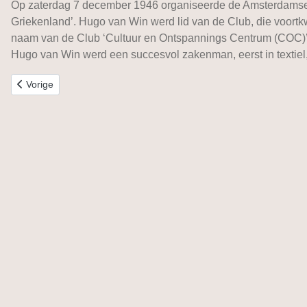
Op zaterdag 7 december 1946 organiseerde de Amsterdamse Sha
Griekenland’. Hugo van Win werd lid van de Club, die voort
naam van de Club ‘Cultuur en Ontspannings Centrum (COC)
Hugo van Win werd een succesvol zakenman, eerst in textiel,
Vorig artikel: David Waterman
Vorige