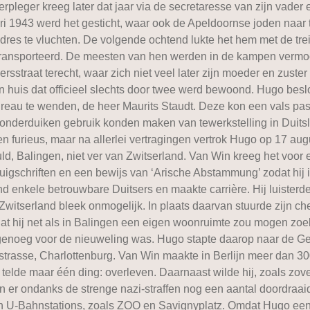
pleger kreeg later dat jaar via de secretaresse van zijn vader
ari 1943 werd het gesticht, waar ook de Apeldoornse joden naa
iladres te vluchten. De volgende ochtend lukte het hem met de 
ransporteerd. De meesten van hen werden in de kampen vermoor
sstraat terecht, waar zich niet veel later zijn moeder en zust
n huis dat officieel slechts door twee werd bewoond. Hugo besl
reau te wenden, de heer Maurits Staudt. Deze kon een vals pas
nderduiken gebruik konden maken van tewerkstelling in Duitslan
furieus, maar na allerlei vertragingen vertrok Hugo op 17 aug
d, Balingen, niet ver van Zwitserland. Van Win kreeg het voor e
uigschriften en een bewijs van ‘Arische Abstammung’ zodat hij
 enkele betrouwbare Duitsers en maakte carrière. Hij luisterd
Zwitserland bleek onmogelijk. In plaats daarvan stuurde zijn c
dat hij net als in Balingen een eigen woonruimte zou mogen zoe
genoeg voor de nieuweling was. Hugo stapte daarop naar de Ges
strasse, Charlottenburg. Van Win maakte in Berlijn meer dan 3
jd telde maar één ding: overleven. Daarnaast wilde hij, zoals zov
n er ondanks de strenge nazi-straffen nog een aantal doordraa
j S- en U-Bahnstations, zoals ZOO en Savignyplatz. Omdat Hugo