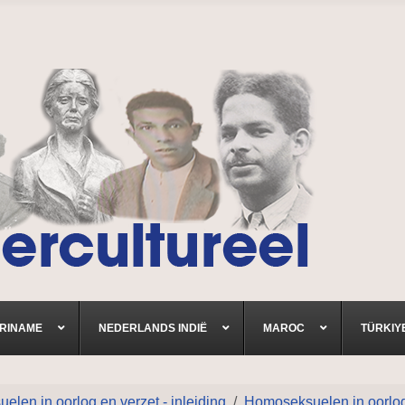
RINAME
NEDERLANDS INDIË
MAROC
TÜRKIY
len in oorlog en verzet - inleiding
Homoseksuelen in oorlog 