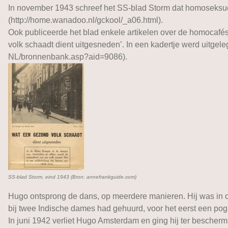
In november 1943 schreef het SS-blad Storm dat homoseksuele
(http://home.wanadoo.nl/gckool/_a06.html).
Ook publiceerde het blad enkele artikelen over de homocafé
volk schaadt dient uitgesneden’. In een kadertje werd uitgel
NL/bronnenbank.asp?aid=9086).
SS-blad Storm, eind 1943 (Bron: annefrankguide.com)
Hugo ontsprong de dans, op meerdere manieren. Hij was in okt
bij twee Indische dames had gehuurd, voor het eerst een pogi
In juni 1942 verliet Hugo Amsterdam en ging hij ter bescherm