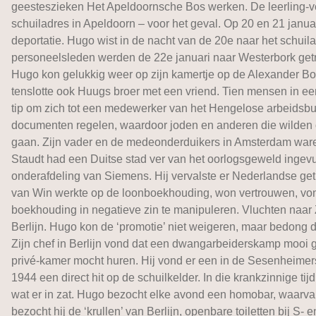
geesteszieken Het Apeldoornsche Bos werken. De leerling-ver
schuiladres in Apeldoorn – voor het geval. Op 20 en 21 janu
deportatie. Hugo wist in de nacht van de 20e naar het schu
personeelsleden werden de 22e januari naar Westerbork get
Hugo kon gelukkig weer op zijn kamertje op de Alexander Boer
tenslotte ook Huugs broer met een vriend. Tien mensen in ee
tip om zich tot een medewerker van het Hengelose arbeidsbu
documenten regelen, waardoor joden en anderen die wilden o
gaan. Zijn vader en de medeonderduikers in Amsterdam waren 
Staudt had een Duitse stad ver van het oorlogsgeweld ingevul
onderafdeling van Siemens. Hij vervalste er Nederlandse get
van Win werkte op de loonboekhouding, won vertrouwen, vond
boekhouding in negatieve zin te manipuleren. Vluchten naar 
Berlijn. Hugo kon de ‘promotie’ niet weigeren, maar bedong 
Zijn chef in Berlijn vond dat een dwangarbeiderskamp mooi 
privé-kamer mocht huren. Hij vond er een in de Sesenheimer
1944 een direct hit op de schuilkelder. In die krankzinnige ti
wat er in zat. Hugo bezocht elke avond een homobar, waarva
bezocht hij de ‘krullen’ van Berlijn, openbare toiletten bi