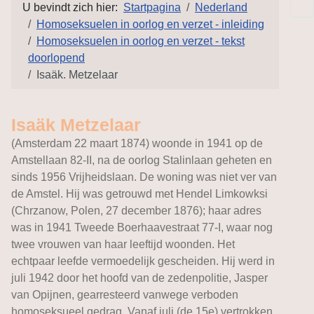
U bevindt zich hier:
Startpagina
Nederland
Homoseksuelen in oorlog en verzet - inleiding
Homoseksuelen in oorlog en verzet - tekst
doorlopend
Isaäk. Metzelaar
Isaäk Metzelaar
(Amsterdam 22 maart 1874) woonde in 1941 op de
Amstellaan 82-II, na de oorlog Stalinlaan geheten en
sinds 1956 Vrijheidslaan. De woning was niet ver van
de Amstel. Hij was getrouwd met Hendel Limkowksi
(Chrzanow, Polen, 27 december 1876); haar adres
was in 1941 Tweede Boerhaavestraat 77-I, waar nog
twee vrouwen van haar leeftijd woonden. Het
echtpaar leefde vermoedelijk gescheiden. Hij werd in
juli 1942 door het hoofd van de zedenpolitie, Jasper
van Opijnen, gearresteerd vanwege verboden
homoseksueel gedrag. Vanaf juli (de 15e) vertrokken