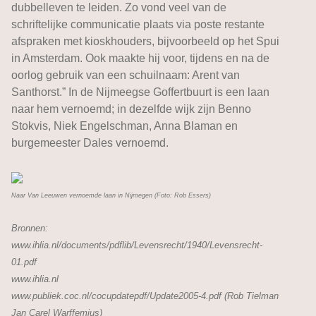
dubbelleven te leiden. Zo vond veel van de
schriftelijke communicatie plaats via poste restante
afspraken met kioskhouders, bijvoorbeeld op het Spui
in Amsterdam. Ook maakte hij voor, tijdens en na de
oorlog gebruik van een schuilnaam: Arent van
Santhorst.” In de Nijmeegse Goffertbuurt is een laan
naar hem vernoemd; in dezelfde wijk zijn Benno
Stokvis, Niek Engelschman, Anna Blaman en
burgemeester Dales vernoemd.
Naar Van Leeuwen vernoemde laan in Nijmegen (Foto: Rob Essers)
Bronnen:
www.ihlia.nl/documents/pdflib/Levensrecht/1940/Levensrecht-
01.pdf
www.ihlia.nl
www.publiek.coc.nl/cocupdatepdf/Update2005-4.pdf (Rob Tielman
Jan Carel Warffemius)