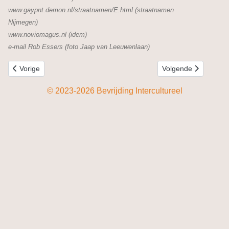
www.gaypnt.demon.nl/straatnamen/E.html (straatnamen
Nijmegen)
www.noviomagus.nl (idem)
e-mail Rob Essers (foto Jaap van Leeuwenlaan)
Vorig artikel: Nico Engelschman
Volgende artikel: Jo
Vorige
Volgende
© 2023-2026 Bevrijding Intercultureel