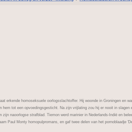
taat erkende homoseksuele oorlogsslachtoffer. Hij woonde in Groningen en w
n hem tot een opvoedingsgesticht. Na zijn vrijlating zou hij er nooit in slage
n zijn naoorlogse strafblad. Tiemon werd marinier in Nederlands-Indië en be
naam Paul Monty homopulpromans, en gaf twee delen van het pornoblaadje 'De 