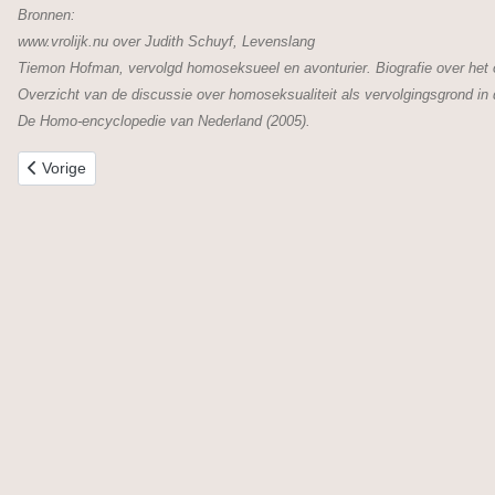
Bronnen:
www.vrolijk.nu over Judith Schuyf, Levenslang
Tiemon Hofman, vervolgd homoseksueel en avonturier. Biografie over he
Overzicht van de discussie over homoseksualiteit als vervolgingsgrond in
De Homo-encyclopedie van Nederland (2005).
Vorig artikel: Frieda Belinfante
Vorige