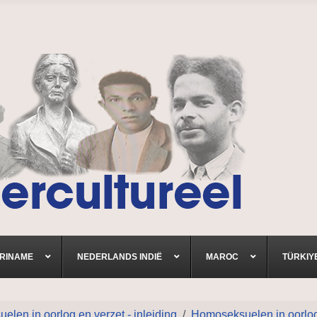
RINAME
NEDERLANDS INDIË
MAROC
TÜRKIY
len in oorlog en verzet - inleiding
Homoseksuelen in oorlog 