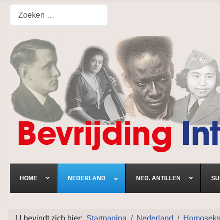
Search
HOME
NEDERLAND
NED. ANTILLEN
SU
U bevindt zich hier:
Startpagina
Nederland
Homoseksue