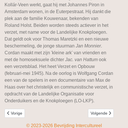
Kollár-Veen werkt, gaat hij met Johannes Piron in
Amsterdam wonen, in de Euterpestraat. Hij dankt die
plek aan de familie Kouwenaar, bekenden van
Roland Holst. Beiden worden steeds actiever in het
verzet, met name voor de Landelijke Knokploegen.
Dat geldt ook voor Thomas Maretzki en een nieuwe
beschermeling, de jonge stuurman
Jan Monnier
.
Cordan maakt met zijn 'kleine ark' van vrienden en
met de homoseksuele dichter
Jac. van Hattum
ook
een verzetsblad. Het heet Verzet en Opbouw
(februari-mei 1945). Na de oorlog is Wolfgang Cordan
een van de spelers in een documentaire van Max de
Haas over het christelijk en communistische verzet, in
opdracht van de Landelijke Organisatie voor
Onderduikers en de Knokploegen (LO-LKP).
Vorig artikel: Wolfgang Frommel
Volgende artikel: P
Vorige
Volgende
© 2023-2026 Bevrijding Intercultureel