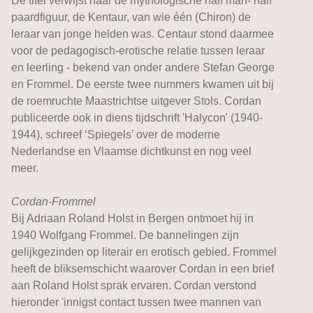
De titel verwijst naar de mythologische half man- half
paardfiguur, de Kentaur, van wie één (Chiron) de
leraar van jonge helden was. Centaur stond daarmee
voor de pedagogisch-erotische relatie tussen leraar
en leerling - bekend van onder andere Stefan George
en Frommel. De eerste twee nummers kwamen uit bij
de roemruchte Maastrichtse uitgever Stols. Cordan
publiceerde ook in diens tijdschrift 'Halycon' (1940-
1944), schreef ‘Spiegels’ over de moderne
Nederlandse en Vlaamse dichtkunst en nog veel
meer.
Cordan-Frommel
Bij Adriaan Roland Holst in Bergen ontmoet hij in
1940 Wolfgang Frommel. De bannelingen zijn
gelijkgezinden op literair en erotisch gebied. Frommel
heeft de bliksemschicht waarover Cordan in een brief
aan Roland Holst sprak ervaren. Cordan verstond
hieronder 'innigst contact tussen twee mannen van