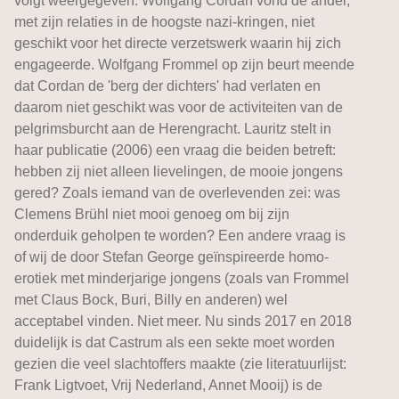
volgt weergegeven: Wolfgang Cordan vond de ander,
met zijn relaties in de hoogste nazi-kringen, niet
geschikt voor het directe verzetswerk waarin hij zich
engageerde. Wolfgang Frommel op zijn beurt meende
dat Cordan de 'berg der dichters' had verlaten en
daarom niet geschikt was voor de activiteiten van de
pelgrimsburcht aan de Herengracht. Lauritz stelt in
haar publicatie (2006) een vraag die beiden betreft:
hebben zij niet alleen lievelingen, de mooie jongens
gered? Zoals iemand van de overlevenden zei: was
Clemens Brühl niet mooi genoeg om bij zijn
onderduik geholpen te worden? Een andere vraag is
of wij de door Stefan George geïnspireerde homo-
erotiek met minderjarige jongens (zoals van Frommel
met Claus Bock, Buri, Billy en anderen) wel
acceptabel vinden. Niet meer. Nu sinds 2017 en 2018
duidelijk is dat Castrum als een sekte moet worden
gezien die veel slachtoffers maakte (zie literatuurlijst:
Frank Ligtvoet, Vrij Nederland, Annet Mooij) is de