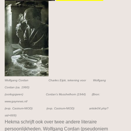
Wolfgang Cordan Charles Eijck, tekening voor Wolfgang
Cordan (ca. 1960)
(oorlogsjaren) Cordan's Muschelhorn (1944) (Bron:
www.gaynews.nl/
(exp. Castrum-NIOD) (exp. Castrum-NIOD) article04.php?
sid=669)
Hekma schrijft ook over twee andere literaire
persoonlijkheden. Wolfgang Cordan (pseudoniem