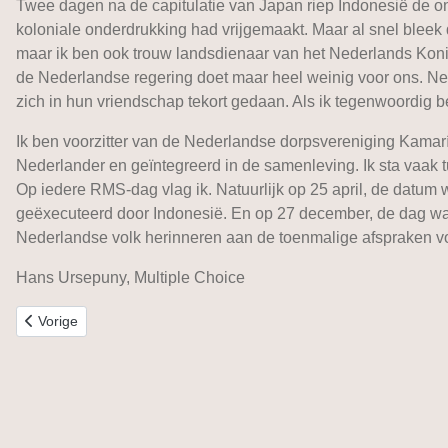
Twee dagen na de capitulatie van Japan riep Indonesië de ona
koloniale onderdrukking had vrijgemaakt. Maar al snel bleek
maar ik ben ook trouw landsdienaar van het Nederlands Konin
de Nederlandse regering doet maar heel weinig voor ons. N
zich in hun vriendschap tekort gedaan. Als ik tegenwoordig be
Ik ben voorzitter van de Nederlandse dorpsvereniging Kamar
Nederlander en geïntegreerd in de samenleving. Ik sta vaak 
Op iedere RMS-dag vlag ik. Natuurlijk op 25 april, de datu
geëxecuteerd door Indonesië. En op 27 december, de dag waa
Nederlandse volk herinneren aan de toenmalige afspraken vo
Hans Ursepuny, Multiple Choice
Vorig artikel: Herinneringen van Broeder Angelus
Vorige