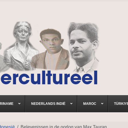
RINAME
NEDERLANDS INDIË
MAROC
TÜRKIY
ndonesië
Belevenissen in de oorlog van Max Tauran