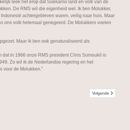
kelijk leek het erop dat Soekarno land en volk van de
ukken. De RMS wil die eigenheid wel. Ik ben Molukker,
 Indonesië achtergebleven waren, veilig naar huis. Maar
van ons volk helemaal genegeerd. De Molukkers voelen
pgezet. Maar ik ben ook genaturaliseerd als
m dat in 1966 onze RMS president Chris Somoukil is
49. Zo wil ik de Nederlandse regering en het
s voor de Molukken.”
Volgende artikel: Ja
Volgende