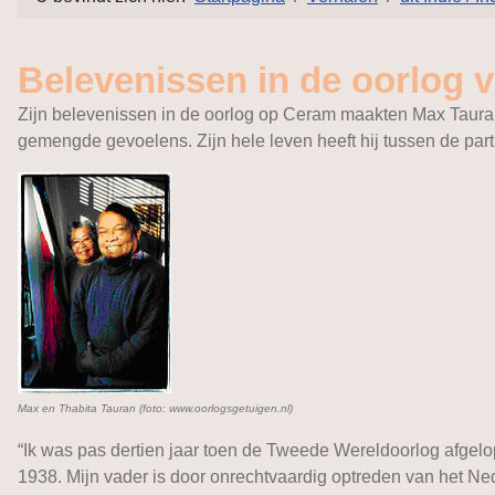
Belevenissen in de oorlog 
Zijn belevenissen in de oorlog op Ceram maakten Max Tauran
gemengde gevoelens. Zijn hele leven heeft hij tussen de part
Max en Thabita Tauran (foto: www.oorlogsgetuigen.nl)
“Ik was pas dertien jaar toen de Tweede Wereldoorlog afgelo
1938. Mijn vader is door onrechtvaardig optreden van het N