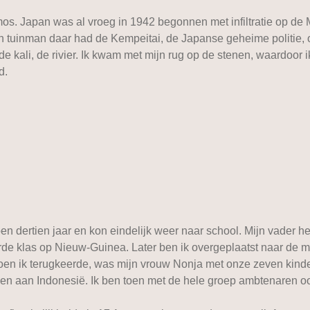
mos. Japan was al vroeg in 1942 begonnen met infiltratie op de
n tuinman daar had de Kempeitai, de Japanse geheime politie, 
 kali, de rivier. Ik kwam met mijn rug op de stenen, waardoor 
d.
n dertien jaar en kon eindelijk weer naar school. Mijn vader he
erde klas op Nieuw-Guinea. Later ben ik overgeplaatst naar de 
 Toen ik terugkeerde, was mijn vrouw Nonja met onze zeven kin
gen aan Indonesië. Ik ben toen met de hele groep ambtenaren o