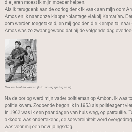
die jaren moest ik mijn moeder helpen.
Als ik terugdenk aan de oorlog denk ik vaak aan mijn oom A
Amos en ik naar onze klapper-plantage vlakbij Kamarían. Ee
oom werden toegetakeld, en mij gooiden die Kempeitai naar de
Amos was zo zwaar gewond dat hij de volgende dag overlee
Max en Thabita Tauran (foto: oorlogsgetuigen.nl)
Na de oorlog werd mijn vader politieman op Ambon. Ik was toe
politie kwam. Zodoende begon ik in 1953 als politieagent vi
In 1962 was ik een paar dagen van huis weg, op patrouille.
akkoord was ondertekend, de soevereiniteit werd overgedra
was voor mij een bevrijdingsdag.