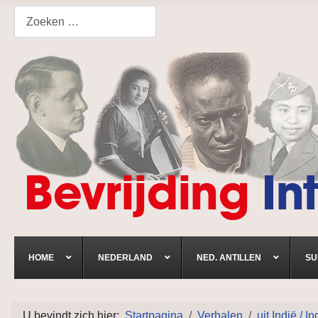
Search
HOME
NEDERLAND
NED. ANTILLEN
SU
U bevindt zich hier:
Startpagina
Verhalen
uit Indië / I