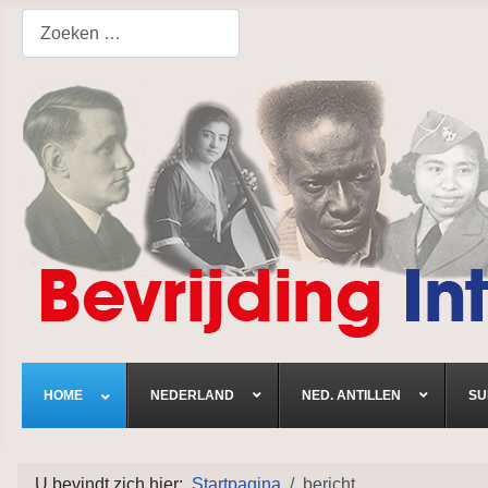
Search
HOME
NEDERLAND
NED. ANTILLEN
SU
U bevindt zich hier:
Startpagina
bericht