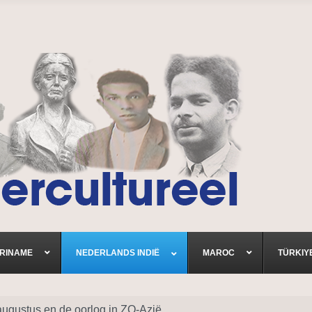
RINAME
NEDERLANDS INDIË
MAROC
TÜRKIY
augustus en de oorlog in ZO-Azië