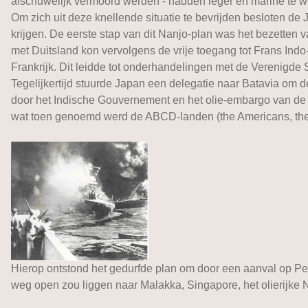
afschuwelijk vermoord werden - hadden leger en marine te w
Om zich uit deze knellende situatie te bevrijden besloten de 
krijgen. De eerste stap van dit Nanjo-plan was het bezetten v
met Duitsland kon vervolgens de vrije toegang tot Frans In
Frankrijk. Dit leidde tot onderhandelingen met de Verenigde 
Tegelijkertijd stuurde Japan een delegatie naar Batavia om de
door het Indische Gouvernement en het olie-embargo van de
wat toen genoemd werd de ABCD-landen (the Americans, the B
Hierop ontstond het gedurfde plan om door een aanval op Pea
weg open zou liggen naar Malakka, Singapore, het olierijke Ne