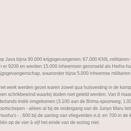
op Java bijna 90.000 krijgsgevangenen: 67.000 KNIL-militairen e
en er 9200 en werden 15.000 inheemsen geronseld als Heiho-hu
rijgsgevangenschap, waaronder bijna 5.000 inheemse militairen
t werk werden gezet waren zowel qua huisvesting in de kamp
en schrikbewind waarbij doden niet geteld werden. Van 8 maar
Nederlands-Indië omgekomen (3.100 aan de Birma-spoorweg; 1.
portschepen - alleen al bij de ondergang van de Junyo Maru lie
musha's - , 600 bij de aanleg van vliegvelden e.d. en 700 in de
 op de vier à vijf het einde van de oorlog niet.