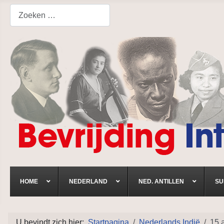
Search
HOME
NEDERLAND
NED. ANTILLEN
SU
U bevindt zich hier:
Startpagina
Nederlands Indië
15 