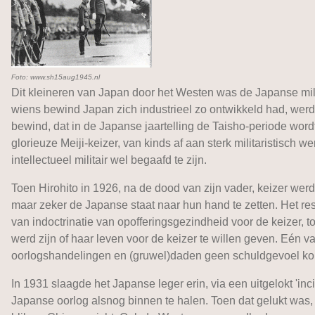
Foto: www.sh15aug1945.nl
Dit kleineren van Japan door het Westen was de Japanse mili
wiens bewind Japan zich industrieel zo ontwikkeld had, werd 
bewind, dat in de Japanse jaartelling de Taisho-periode word
glorieuze Meiji-keizer, van kinds af aan sterk militaristisch 
intellectueel militair wel begaafd te zijn.
Toen Hirohito in 1926, na de dood van zijn vader, keizer wer
maar zeker de Japanse staat naar hun hand te zetten. Het res
van indoctrinatie van opofferingsgezindheid voor de keizer, 
werd zijn of haar leven voor de keizer te willen geven. Eén 
oorlogshandelingen en (gruwel)daden geen schuldgevoel k
In 1931 slaagde het Japanse leger erin, via een uitgelokt 'in
Japanse oorlog alsnog binnen te halen. Toen dat gelukt was