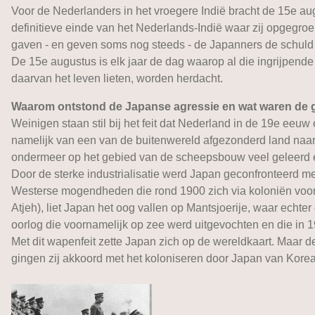
Voor de Nederlanders in het vroegere Indië bracht de 15e aug
definitieve einde van het Nederlands-Indië waar zij opgegr
gaven - en geven soms nog steeds - de Japanners de schuld v
De 15e augustus is elk jaar de dag waarop al die ingrijpend
daarvan het leven lieten, worden herdacht.
Waarom ontstond de Japanse agressie en wat waren de
Weinigen staan stil bij het feit dat Nederland in de 19e eeu
namelijk van een van de buitenwereld afgezonderd land naar
ondermeer op het gebied van de scheepsbouw veel geleerd 
Door de sterke industrialisatie werd Japan geconfronteerd met
Westerse mogendheden die rond 1900 zich via koloniën voorzag
Atjeh), liet Japan het oog vallen op Mantsjoerije, waar echt
oorlog die voornamelijk op zee werd uitgevochten en die i
Met dit wapenfeit zette Japan zich op de wereldkaart. Maar 
gingen zij akkoord met het koloniseren door Japan van Kore