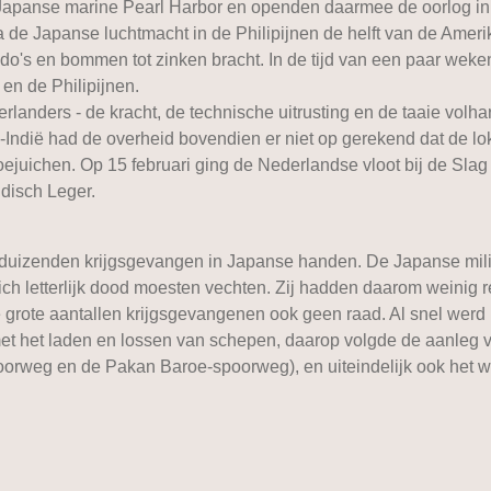
apanse marine Pearl Harbor en openden daarmee de oorlog in 
a de Japanse luchtmacht in de Philipijnen de helft van de Am
edo's en bommen tot zinken bracht. In de tijd van een paar wek
en de Philipijnen.
rlanders - de kracht, de technische uitrusting en de taaie volh
s-Indië had de overheid bovendien er niet op gerekend dat de lo
oejuichen. Op 15 februari ging de Nederlandse vloot bij de Slag
ndisch Leger.
enduizenden krijgsgevangen in Japanse handen. De Japanse mili
ich letterlijk dood moesten vechten. Zij hadden daarom weinig 
 grote aantallen krijgsgevangenen ook geen raad. Al snel werd
et het laden en lossen van schepen, daarop volgde de aanleg va
oorweg en de Pakan Baroe-spoorweg), en uiteindelijk ook het w