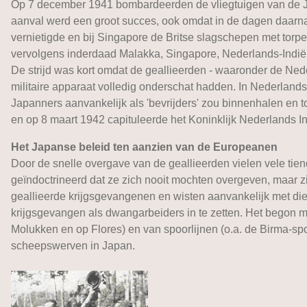
Op 7 december 1941 bombardeerden de vliegtuigen van de J
aanval werd een groot succes, ook omdat in de dagen daarn
vernietigde en bij Singapore de Britse slagschepen met torp
vervolgens inderdaad Malakka, Singapore, Nederlands-Indië 
De strijd was kort omdat de geallieerden - waaronder de Nede
militaire apparaat volledig onderschat hadden. In Nederland
Japanners aanvankelijk als 'bevrijders' zou binnenhalen en t
en op 8 maart 1942 capituleerde het Koninklijk Nederlands I
Het Japanse beleid ten aanzien van de Europeanen
Door de snelle overgave van de geallieerden vielen vele ti
geïndoctrineerd dat ze zich nooit mochten overgeven, maar z
geallieerde krijgsgevangenen en wisten aanvankelijk met die
krijgsgevangen als dwangarbeiders in te zetten. Het begon m
Molukken en op Flores) en van spoorlijnen (o.a. de Birma-sp
scheepswerven in Japan.