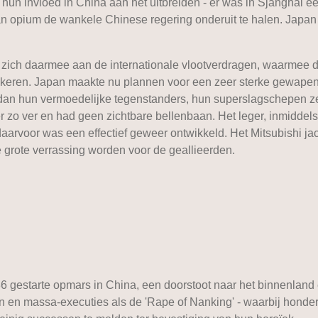
un invloed in China aan het uitbreiden - er was in Sjanghai e
 opium de wankele Chinese regering onderuit te halen. Japan 
 zich daarmee aan de internationale vlootverdragen, waarmee d
keren. Japan maakte nu plannen voor een zeer sterke gewapen
 dan hun vermoedelijke tegenstanders, hun superslagschepen z
er zo ver en had geen zichtbare bellenbaan. Het leger, inmiddel
daarvoor was een effectief geweer ontwikkeld. Het Mitsubishi jach
e grote verrassing worden voor de geallieerden.
36 gestarte opmars in China, een doorstoot naar het binnenland 
n en massa-executies als de 'Rape of Nanking' - waarbij hond