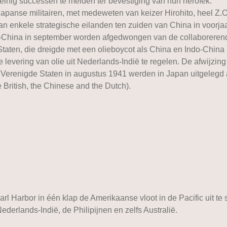
einig successen te melden ter bevestiging van hun heroïek.
Japanse militairen, met medeweten van keizer Hirohito, heel Z.O
an enkele strategische eilanden ten zuiden van China in voorjaa
do-China in september worden afgedwongen van de collaborerend
Staten, die dreigde met een olieboycot als China en Indo-China
 levering van olie uit Nederlands-Indië te regelen. De afwijzin
 Verenigde Staten in augustus 1941 werden in Japan uitgelegd
ritish, the Chinese and the Dutch).
rl Harbor in één klap de Amerikaanse vloot in de Pacific uit te
derlands-Indië, de Philipijnen en zelfs Australië.