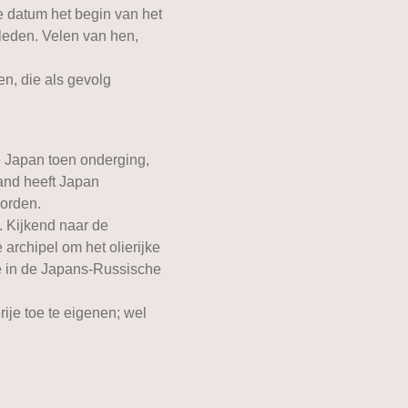
ie datum het begin van het
leden. Velen van hen,
n, die als gevolg
e Japan toen onderging,
and heeft Japan
orden.
d. Kijkend naar de
archipel om het olierijke
de in de Japans-Russische
ije toe te eigenen; wel