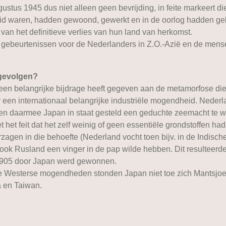
ustus 1945 dus niet alleen geen bevrijding, in feite markeert d
oeid waren, hadden gewoond, gewerkt en in de oorlog hadden ge
an het definitieve verlies van hun land van herkomst.
e gebeurtenissen voor de Nederlanders in Z.O.-Azië en de mense
 gevolgen?
w een belangrijke bijdrage heeft gegeven aan de metamorfose di
 een internationaal belangrijke industriële mogendheid. Nederl
en daarmee Japan in staat gesteld een geduchte zeemacht te w
 het feit dat het zelf weinig of geen essentiële grondstoffen ha
en in die behoefte (Nederland vocht toen bijv. in de Indische 
er ook Rusland een vinger in de pap wilde hebben. Dit resulteer
n 1905 door Japan werd gewonnen.
de Westerse mogendheden stonden Japan niet toe zich Mantsjoer
a en Taiwan.