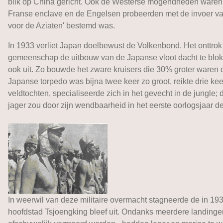
blik op China gericht. Ook de Westerse mogendheden waren h
Franse enclave en de Engelsen probeerden met de invoer van
voor de Aziaten' bestemd was.
In 1933 verliet Japan doelbewust de Volkenbond. Het onttrok
gemeenschap de uitbouw van de Japanse vloot dacht te blok
ook uit. Zo bouwde het zware kruisers die 30% groter waren
Japanse torpedo was bijna twee keer zo groot, reikte drie ke
veldtochten, specialiseerde zich in het gevecht in de jungle; 
jager zou door zijn wendbaarheid in het eerste oorlogsjaar d
In weerwil van deze militaire overmacht stagneerde de in 19
hoofdstad Tsjoengking bleef uit. Ondanks meerdere landinge