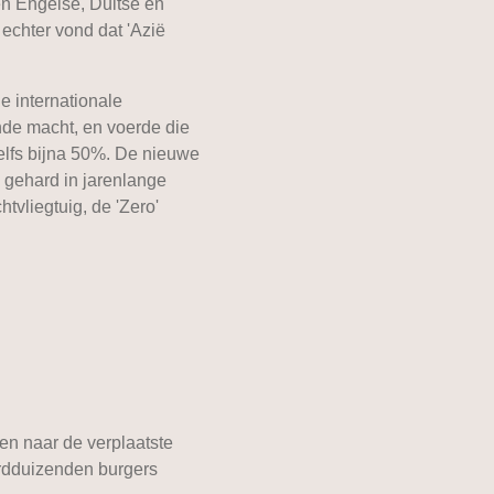
en Engelse, Duitse en
echter vond dat 'Azië
e internationale
de macht, en voerde die
elfs bijna 50%. De nieuwe
s gehard in jarenlange
tvliegtuig, de 'Zero'
en naar de verplaatste
erdduizenden burgers