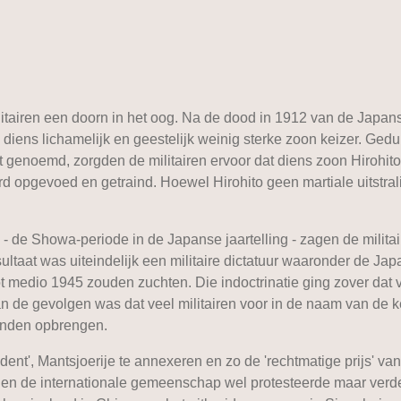
tairen een doorn in het oog. Na de dood in 1912 van de Japans
diens lichamelijk en geestelijk weinig sterke zoon keizer. Ged
t genoemd, zorgden de militairen ervoor dat diens zoon Hirohit
werd opgevoed en getraind. Hoewel Hirohito geen martiale uitstral
d - de Showa-periode in de Japanse jaartelling - zagen de mili
ultaat was uiteindelijk een militaire dictatuur waaronder de Ja
tot medio 1945 zouden zuchten. Die indoctrinatie ging zover dat
van de gevolgen was dat veel militairen voor in de naam van de 
onden opbrengen.
cident', Mantsjoerije te annexeren en zo de 'rechtmatige prijs' 
, en de internationale gemeenschap wel protesteerde maar verde