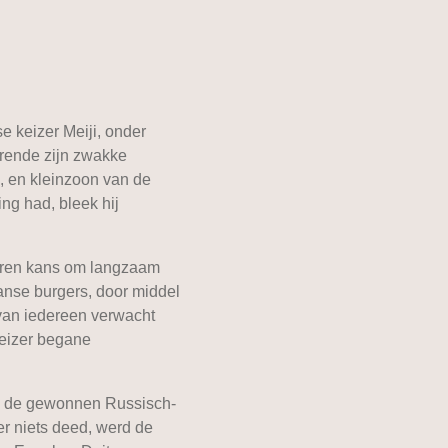
e keizer Meiji, onder
urende zijn zwakke
o, en kleinzoon van de
ing had, bleek hij
tairen kans om langzaam
panse burgers, door middel
 van iedereen verwacht
keizer begane
van de gewonnen Russisch-
r niets deed, werd de