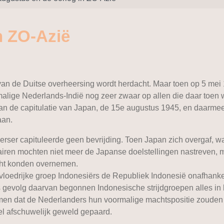
n ZO-Azië
g van de Duitse overheersing wordt herdacht. Maar toen op 5 mei
malige Nederlands-Indië nog zeer zwaar op allen die daar toen
an de capitulatie van Japan, de 15e augustus 1945, en daarmee
aan.
rser capituleerde geen bevrijding. Toen Japan zich overgaf, w
tairen mochten niet meer de Japanse doelstellingen nastreven, 
acht konden overnemen.
vloedrijke groep Indonesiërs de Republiek Indonesië onafhankeli
 gevolg daarvan begonnen Indonesische strijdgroepen alles in h
en dat de Nederlanders hun voormalige machtspositie zouden t
el afschuwelijk geweld gepaard.